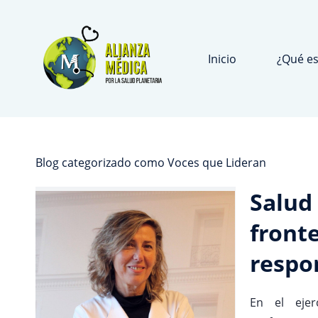
Skip
to
main
Inicio
¿Qué es
content
Blog categorizado como Voces que Lideran
Salud 
front
respo
En el ejer